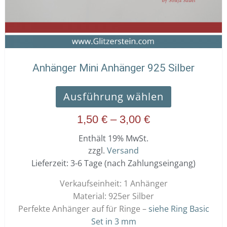
auf
der
Produktseit
gewählt
werden
Anhänger Mini Anhänger 925 Silber
Ausführung wählen
1,50
€
–
3,00
€
Enthält 19% MwSt.
zzgl.
Versand
Lieferzeit: 3-6 Tage (nach Zahlungseingang)
Verkaufseinheit: 1 Anhänger
Material: 925er Silber
Perfekte Anhänger auf für Ringe –
siehe Ring Basic
Set in 3 mm