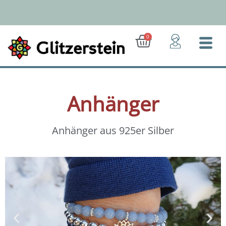
Zum
Inhalt
springen
Ab 50 Euro: Gratis-Versand (D)
Warenkorb
0
Anhänger
Anhänger aus 925er Silber