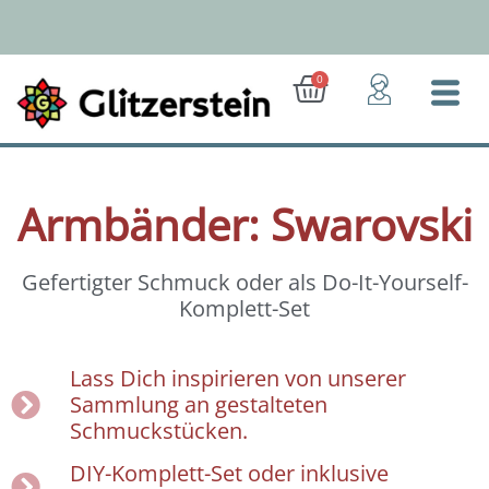
Zum
Inhalt
springen
Alle Silberelemente aus 925er Silber
Warenkorb
0
Armbänder: Swarovski
Gefertigter Schmuck oder als Do-It-Yourself-
Komplett-Set
Lass Dich inspirieren von unserer
Sammlung an gestalteten
Schmuckstücken.
DIY-Komplett-Set oder inklusive