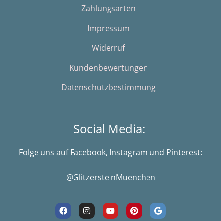
Zahlungsarten
Impressum
Widerruf
Kundenbewertungen
Datenschutzbestimmung
Social Media:
Folge uns auf Facebook, Instagram und Pinterest:
@GlitzersteinMuenchen
F
I
Y
P
G
a
n
o
i
o