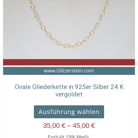
mehrere
45,00 €
Varianten
auf.
Die
Optionen
können
auf
der
Produktseit
gewählt
werden
Ovale Gliederkette in 925er Silber 24 K
vergoldet
Ausführung wählen
35,00
€
–
45,00
€
Enthält 19% MwSt.