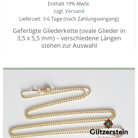
Enthält 19% MwSt.
zzgl.
Versand
Lieferzeit: 3-6 Tage (nach Zahlungseingang)
Gefertigte Gliederkette (ovale Glieder in
3,5 x 5,5 mm) – verschiedene Längen
stehen zur Auswahl
Dieses
Preisspanne:
Produkt
25,00 €
weist
bis
mehrere
45,00 €
Varianten
auf.
Die
Optionen
können
auf