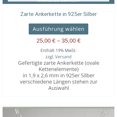
werden
Zarte Ankerkette in 925er Silber
Ausführung wählen
25,00
€
–
35,00
€
Enthält 19% MwSt.
zzgl.
Versand
Gefertigte zarte Ankerkette (ovale
Kettenelemente)
in 1,9 x 2,6 mm in 925er Silber
verschiedene Längen stehen zur
Auswahl
Dieses
Preisspanne:
Produkt