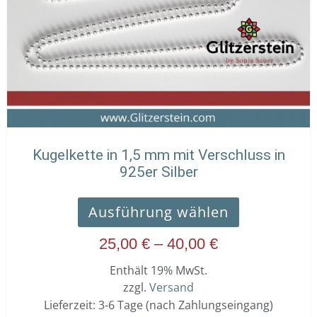
Die
Optionen
können
auf
der
Produktseit
gewählt
werden
Kugelkette in 1,5 mm mit Verschluss in
925er Silber
Ausführung wählen
25,00
€
–
40,00
€
Enthält 19% MwSt.
zzgl.
Versand
Lieferzeit: 3-6 Tage (nach Zahlungseingang)