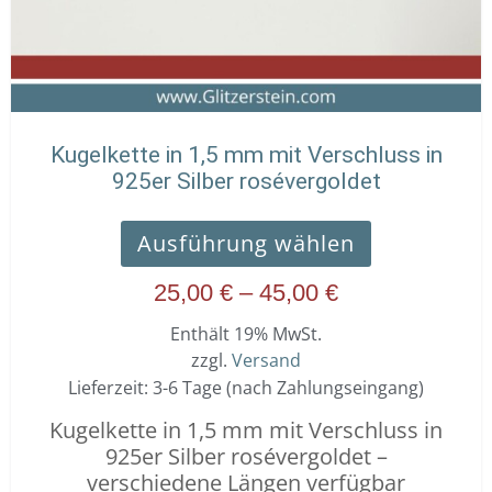
auf
der
Produktseit
gewählt
werden
Kugelkette in 1,5 mm mit Verschluss in
925er Silber rosévergoldet
Ausführung wählen
25,00
€
–
45,00
€
Enthält 19% MwSt.
zzgl.
Versand
Lieferzeit: 3-6 Tage (nach Zahlungseingang)
Kugelkette in 1,5 mm mit Verschluss in
925er Silber rosévergoldet –
verschiedene Längen verfügbar