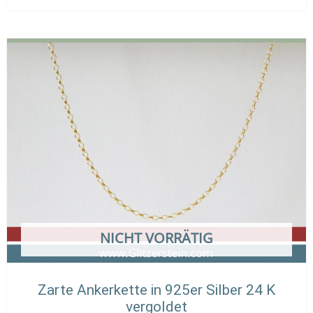
Dieses
Preisspanne:
Produkt
35,00 €
weist
bis
mehrere
45,00 €
Varianten
auf.
Die
Optionen
können
auf
der
Produktseit
NICHT VORRÄTIG
gewählt
werden
Zarte Ankerkette in 925er Silber 24 K
vergoldet