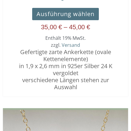
Ausführung wählen
35,00
€
–
45,00
€
Enthält 19% MwSt.
zzgl.
Versand
Gefertigte zarte Ankerkette (ovale
Kettenelemente)
in 1,9 x 2,6 mm in 925er Silber 24 K
vergoldet
verschiedene Längen stehen zur
Auswahl
Dieses
Preisspanne:
Produkt
35,00 €
weist
bis