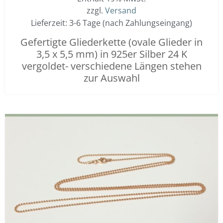
zzgl.
Versand
Lieferzeit: 3-6 Tage (nach Zahlungseingang)
Gefertigte Gliederkette (ovale Glieder in
3,5 x 5,5 mm) in 925er Silber 24 K
vergoldet- verschiedene Längen stehen
zur Auswahl
Dieses
Preisspanne:
Produkt
25,00 €
weist
bis
mehrere
45,00 €
Varianten
auf.
Die
Optionen
können