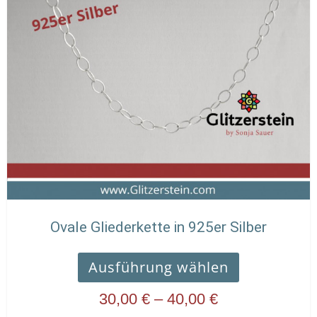
30,00 €
weist
bis
mehrere
40,00 €
Varianten
auf.
Die
Optionen
können
auf
der
Produktseit
gewählt
werden
Ovale Gliederkette in 925er Silber
Ausführung wählen
30,00
€
–
40,00
€