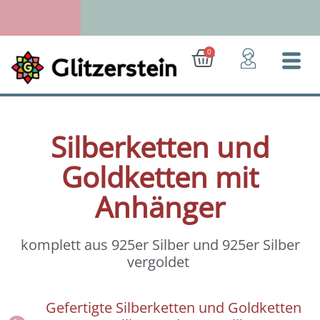
Zum
Inhalt
springen
Ab 50 Euro: Gratis-Versand (D)
Warenkorb
0
Silberketten und
Goldketten mit
Anhänger
komplett aus 925er Silber und 925er Silber
vergoldet
Gefertigte Silberketten und Goldketten