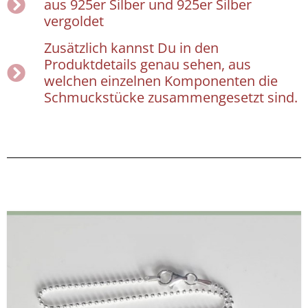
aus 925er Silber und 925er Silber
vergoldet
Zusätzlich kannst Du in den
Produktdetails genau sehen, aus
welchen einzelnen Komponenten die
Schmuckstücke zusammengesetzt sind.
Dieses
Preisspanne:
Produkt
25,00 €
weist
bis
mehrere
40,00 €
Varianten
auf.