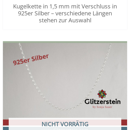
Kugelkette in 1,5 mm mit Verschluss in
925er Silber – verschiedene Längen
stehen zur Auswahl
Dieses
Preisspanne:
Produkt
25,00 €
weist
bis
mehrere
35,00 €
Varianten
auf.
Die
Optionen
können
auf
der
Produktseit
NICHT VORRÄTIG
gewählt