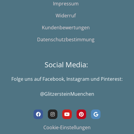
Impressum
Widerruf
Kundenbewertungen
Datenschutzbestimmung
Social Media:
Folge uns auf Facebook, Instagram und Pinterest:
@GlitzersteinMuenchen
F
I
Y
P
G
a
n
o
i
o
c
s
u
n
o
e
t
t
t
g
Cookie-Einstellungen
b
a
u
e
l