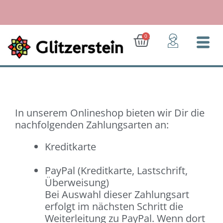
Zum
Inhalt
springen
Ab 30 Euro: Geschenk für Dich!
Warenkorb
0
In unserem Onlineshop bieten wir Dir die
nachfolgenden Zahlungsarten an:
Kreditkarte
PayPal (Kreditkarte, Lastschrift,
Überweisung)
Bei Auswahl dieser Zahlungsart
erfolgt im nächsten Schritt die
Weiterleitung zu PayPal. Wenn dort