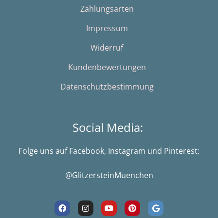
Zahlungsarten
Impressum
Widerruf
Kundenbewertungen
Datenschutzbestimmung
Social Media:
Folge uns auf Facebook, Instagram und Pinterest:
@GlitzersteinMuenchen
F
I
Y
P
G
a
n
o
i
o