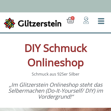
Zum
Inhalt
springen
Ab 50 Euro: Gratis-Versand (D)
Warenkorb
0
DIY Schmuck
Onlineshop
Schmuck aus 925er Silber
„Im Glitzerstein Onlineshop steht das
Selbermachen (Do-It-Yourself/ DIY) im
Vordergrund!“