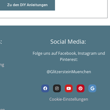
Zu den DIY Anleitungen
s:
Social Media:
Folge uns auf Facebook, Instagram und
Pinterest:
ung
@GlitzersteinMuenchen
F
I
Y
P
G
a
n
o
i
o
c
s
u
n
o
e
t
t
t
g
Cookie-Einstellungen
b
a
u
e
l
o
g
b
r
e
gen
o
r
e
e