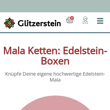
Zum
Inhalt
springen
Ab 50 Euro: Gratis-Versand (D)
Warenkorb
0
Mala Ketten: Edelstein-
Boxen
Knüpfe Deine eigene hochwertige Edelstein-
Mala