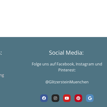
s:
Social Media:
Folge uns auf Facebook, Instagram und
Pinterest:
ung
@GlitzersteinMuenchen
F
I
Y
P
G
a
n
o
i
o
c
s
u
n
o