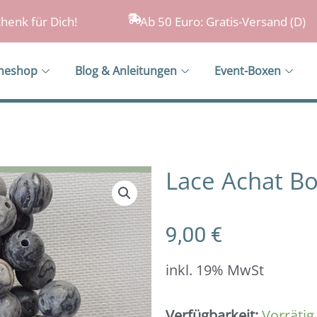
henk für Dich!
Ab 50 Euro: Gratis-Versand (D)
ineshop
Blog & Anleitungen
Event-Boxen
Lace Achat Bo
9,00
€
inkl. 19% MwSt
Lace
Verfügbarkeit:
Vorrätig