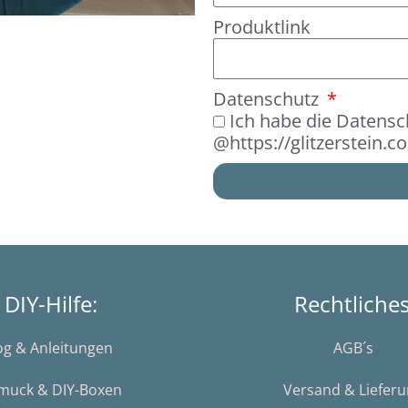
Produktlink
Datenschutz
Ich habe die Datensc
@https://glitzerstein.
DIY-Hilfe:
Rechtliche
og & Anleitungen
AGB´s
muck & DIY-Boxen
Versand & Liefer