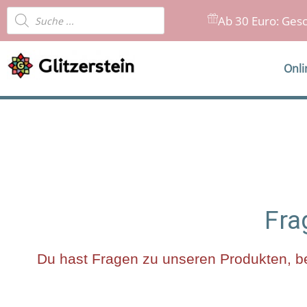
Zum
Products
Ab 30 Euro: Gesc
Inhalt
search
springen
Onl
Fra
Du hast Fragen zu unseren Produkten, be