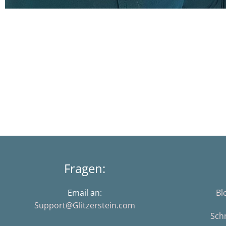
Fragen:
Email an:
Bl
Support@Glitzerstein.com
Sch