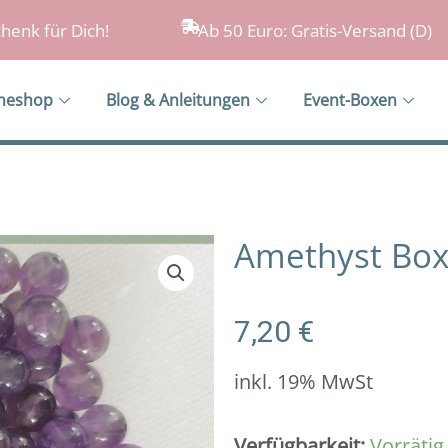
henk für Dich!
Ab 50 Euro: Gratis-Versand (D)
ineshop
Blog & Anleitungen
Event-Boxen
Amethyst Box 
7,20
€
inkl. 19% MwSt
Amethyst
Verfügbarkeit:
Vorrätig