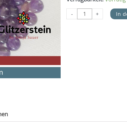
Box
(18
-
+
In 
Perlen
in
6
mm)
Menge
nen