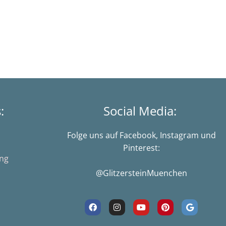
s:
Social Media:
Folge uns auf Facebook, Instagram und
Pinterest:
ung
@GlitzersteinMuenchen
F
I
Y
P
G
a
n
o
i
o
c
s
u
n
o