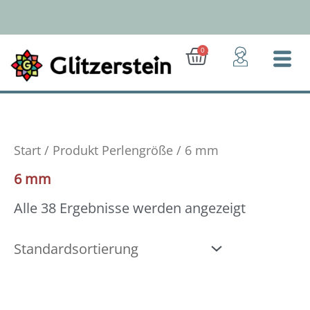
Zum
Inhalt
springen
Ab 50 Euro: Gratis-Versand (D)
Warenkorb
0
Start
/ Produkt Perlengröße / 6 mm
6 mm
Alle 38 Ergebnisse werden angezeigt