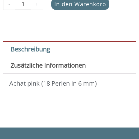
pink
-
+
In den Warenkorb
(18
Perlen
in
6
mm)
Menge
Beschreibung
Zusätzliche Informationen
Achat pink (18 Perlen in 6 mm)