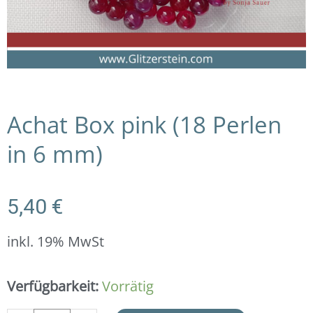
Achat Box pink (18 Perlen
in 6 mm)
5,40
€
inkl. 19% MwSt
Achat
Verfügbarkeit:
Vorrätig
Box