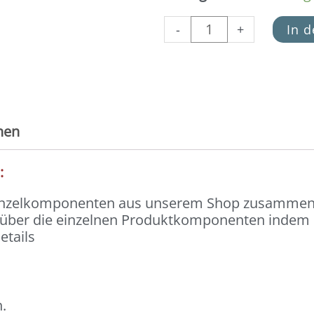
-
+
In 
nen
):
Einzelkomponenten aus unserem Shop zusammeng
n über die einzelnen Produktkomponenten indem du
etails
.