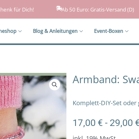
henk für Dich!
Ab 50 Euro: Gratis-Versand (D)
ineshop
Blog & Anleitungen
Event-Boxen
Armband: Swa
Komplett-DIY-Set oder
17,00
€
-
29,00
inkl. 19% MwSt