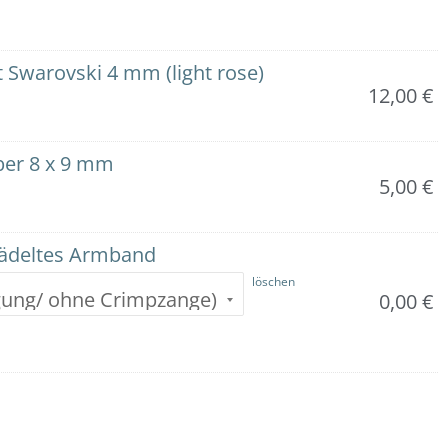
 Swarovski 4 mm (light rose)
12,00
€
ber 8 x 9 mm
5,00
€
fädeltes Armband
löschen
0,00
€