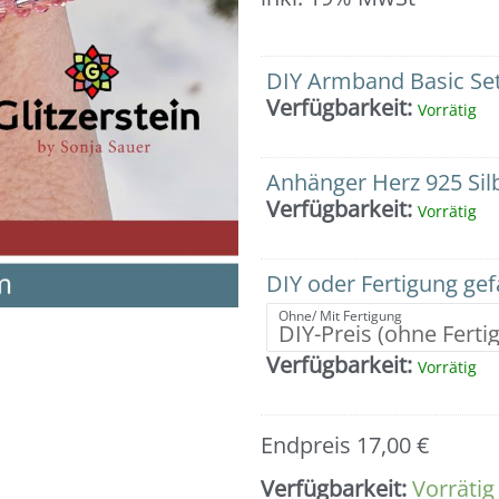
Armband:
DIY Armband Basic Set
Swarovski
Verfügbarkeit:
Vorrätig
plus
Herz-
Anhänger
Anhänger Herz 925 Sil
Menge
Verfügbarkeit:
Vorrätig
DIY oder Fertigung ge
Ohne/ Mit Fertigung
Verfügbarkeit:
Vorrätig
Endpreis
17,00
€
Verfügbarkeit:
Vorrätig