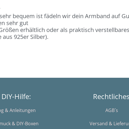
r
 sehr bequem ist fädeln wir dein Armband auf G
en sehr gut
rößen erhältlich oder als praktisch verstellbar
aus 925er Silber).
DIY-Hilfe:
Rechtliche
og & Anleitungen
AGB´s
muck & DIY-Boxen
Versand & Liefer