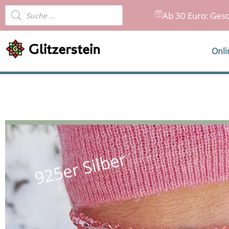
Zum
Products
Ab 30 Euro: Gesc
Inhalt
search
springen
Onl