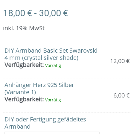
18,00
€
-
30,00
€
inkl. 19% MwSt
Armband:
DIY Armband Basic Set Swarovski
Herz-
4 mm (crystal silver shade)
12,00
€
Anhänger
Verfügbarkeit:
Vorrätig
mit
Swarovski
(4
Anhänger Herz 925 Silber
mm)
(Variante 1)
6,00
€
Menge
Verfügbarkeit:
Vorrätig
DIY oder Fertigung gefädeltes
Armband