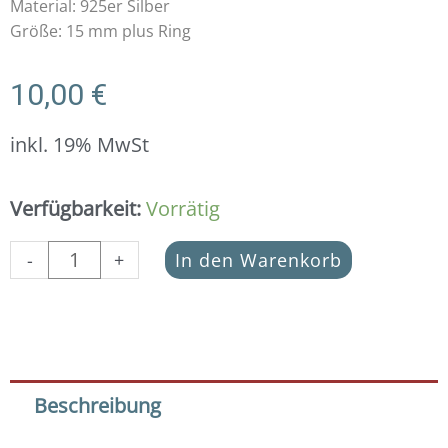
Material: 925er Silber
Größe: 15 mm plus Ring
10,00
€
inkl. 19% MwSt
Anhänger
Verfügbarkeit:
Vorrätig
4.
Chakra
-
+
In den Warenkorb
925
Silber
-
Herzchakra
Menge
Beschreibung