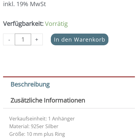
inkl. 19% MwSt
Anhänger
Verfügbarkeit:
Vorrätig
Mini-
Schneeflocke
-
+
In den Warenkorb
925
Silber
Menge
Beschreibung
Zusätzliche Informationen
Verkaufseinheit: 1 Anhänger
Material: 925er Silber
Größe: 10 mm plus Ring