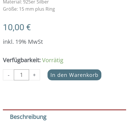
Material: 925er Silber
Größe: 15 mm plus Ring
10,00
€
inkl. 19% MwSt
Anhänger
Verfügbarkeit:
Vorrätig
5.
Chakra
-
+
In den Warenkorb
925
Silber
-
Kehlkopfchakra
Menge
Beschreibung