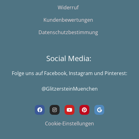
Widerruf
Kundenbewertungen
Datenschutzbestimmung
Social Media:
Folge uns auf Facebook, Instagram und Pinterest:
@GlitzersteinMuenchen
F
I
Y
P
G
a
n
o
i
o
c
s
u
n
o
e
t
t
t
g
Cookie-Einstellungen
b
a
u
e
l
o
g
b
r
e
o
r
e
e