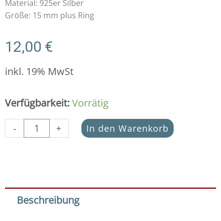
Material: 925er Silber
Größe: 15 mm plus Ring
12,00
€
inkl. 19% MwSt
Anhänger
Verfügbarkeit:
Vorrätig
Braut
&
-
+
In den Warenkorb
Team
Braut
925
Silber
Menge
Beschreibung