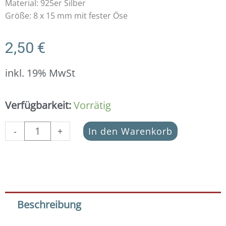
Material: 925er Silber
Größe: 8 x 15 mm mit fester Öse
2,50
€
inkl. 19% MwSt
Anhänger
Verfügbarkeit:
Vorrätig
Blume
des
-
+
In den Warenkorb
Lebens
925
Silber
8
mm
Menge
Beschreibung