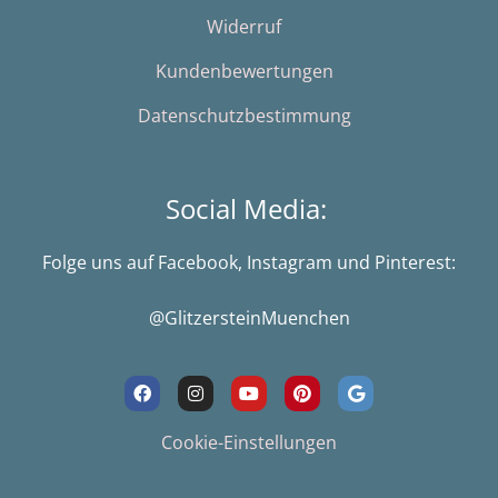
Widerruf
Kundenbewertungen
Datenschutzbestimmung
Social Media:
Folge uns auf Facebook, Instagram und Pinterest:
@GlitzersteinMuenchen
F
I
Y
P
G
a
n
o
i
o
c
s
u
n
o
e
t
t
t
g
Cookie-Einstellungen
b
a
u
e
l
o
g
b
r
e
o
r
e
e