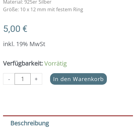
Material: 925er Silber
Größe: 10 x 12 mm mit festem Ring
5,00
€
inkl. 19% MwSt
Anhänger
Verfügbarkeit:
Vorrätig
Gingko
Blatt
-
+
In den Warenkorb
925
Silber
Menge
Beschreibung