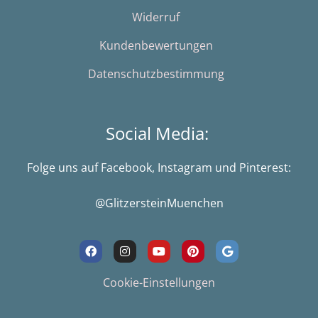
Widerruf
Kundenbewertungen
Datenschutzbestimmung
Social Media:
Folge uns auf Facebook, Instagram und Pinterest:
@GlitzersteinMuenchen
F
I
Y
P
G
a
n
o
i
o
c
s
u
n
o
e
t
t
t
g
Cookie-Einstellungen
b
a
u
e
l
o
g
b
r
e
o
r
e
e