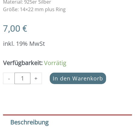
Material: 925er Silber
Größe: 14×22 mm plus Ring
7,00
€
inkl. 19% MwSt
Anhänger
Verfügbarkeit:
Vorrätig
Fatima
Hand
-
+
In den Warenkorb
925
Silber
Menge
Beschreibung