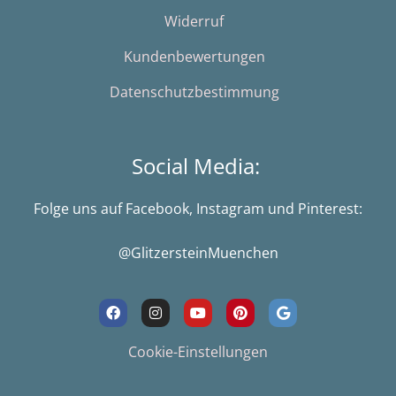
Widerruf
Kundenbewertungen
Datenschutzbestimmung
Social Media:
Folge uns auf Facebook, Instagram und Pinterest:
@GlitzersteinMuenchen
F
I
Y
P
G
a
n
o
i
o
c
s
u
n
o
e
t
t
t
g
Cookie-Einstellungen
b
a
u
e
l
o
g
b
r
e
o
r
e
e