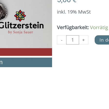
inkl. 19% MwSt
Anhänger
Verfügbarkeit:
Vorrätig
Muschel
925
-
+
In 
Silber
Menge