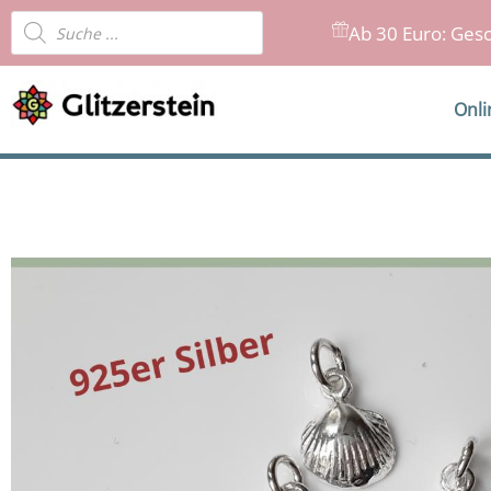
Zum
Products
Ab 30 Euro: Gesc
Inhalt
search
springen
Onl