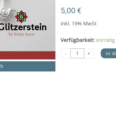
5,00
€
inkl. 19% MwSt
Anhänger
Verfügbarkeit:
Vorrätig
Peace
Taube
-
+
In 
/
Friedens-
Taube
925
Silber
Menge