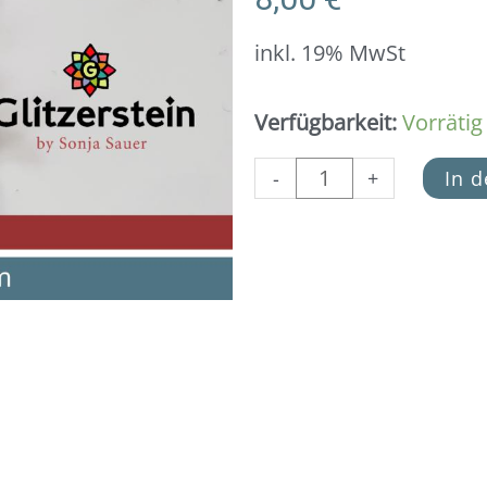
inkl. 19% MwSt
Anhänger
Verfügbarkeit:
Vorrätig
Herz
+
-
+
In 
Schlüssel
925
Silber
Menge