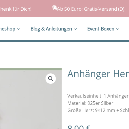
henk für Dich!
Ab 50 Euro: Gratis-Versand (D)
ineshop
Blog & Anleitungen
Event-Boxen
Anhänger Herz
Verkaufseinheit: 1 Anhänger
Material: 925er Silber
Größe Herz: 9×12 mm + Schl
8,00
€