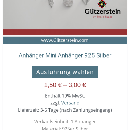
Optionen
können
auf
der
Produktseit
gewählt
werden
Anhänger Mini Anhänger 925 Silber
Ausführung wählen
1,50
€
–
3,00
€
Enthält 19% MwSt.
zzgl.
Versand
Lieferzeit: 3-6 Tage (nach Zahlungseingang)
Verkaufseinheit: 1 Anhänger
Material: 925er Silber