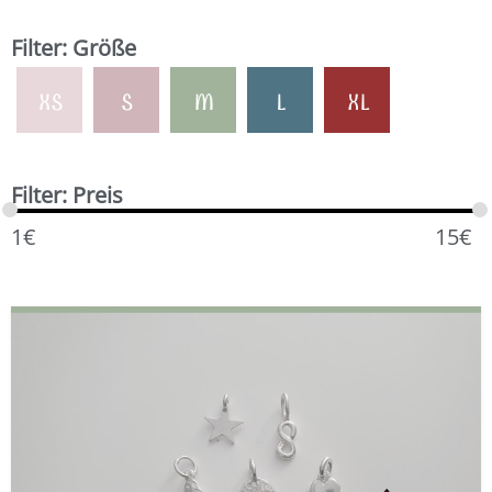
Filter: Größe
Filter: Preis
1
€
15
€
Dieses
Preisspanne:
Produkt
1,50 €
weist
bis
mehrere
3,00 €
Varianten
auf.
Die