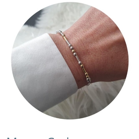
Morse-
Code
Armband:
DIY-
Video-
Anleitung
und
Tipps