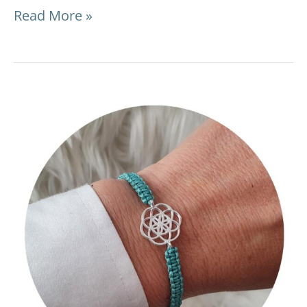
Read More »
Makramée
Armband
mit
Schmuckverbinder:
DIY-
Video-
Anleitung
und
Tipps