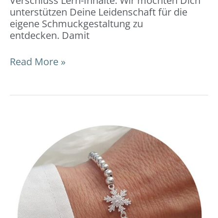
Verschluss Lern-Inhalte: Wir möchten Dich
unterstützen Deine Leidenschaft für die
eigene Schmuckgestaltung zu
entdecken. Damit
Read More »
Armband
mit
einem
Verbinder:
DIY-
Video-
Anleitung
und