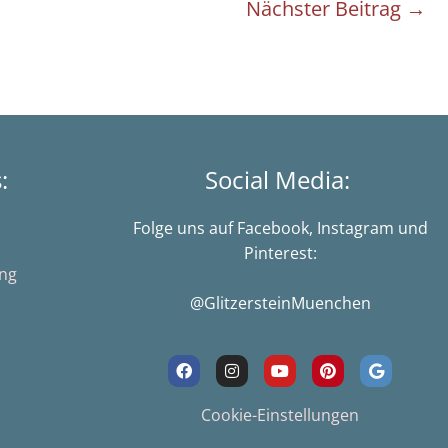
Nächster Beitrag
→
s:
Social Media:
Folge uns auf Facebook, Instagram und
Pinterest:
ung
@GlitzersteinMuenchen
F
I
Y
P
G
a
n
o
i
o
c
s
u
n
o
e
t
t
t
g
Cookie-Einstellungen
b
a
u
e
l
o
g
b
r
e