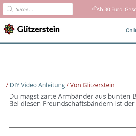
Zum
Products
Ab 30 Euro: Gesc
Inhalt
search
springen
Onl
/
DIY Video Anleitung
/ Von
Glitzerstein
Du magst zarte Armbänder aus bunten Bä
Bei diesen Freundschaftsbändern ist der 