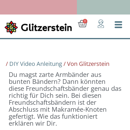
Zum
Inhalt
springen
Ab 50 Euro: Gratis-Versand (D)
Warenkorb
0
/
DIY Video Anleitung
/ Von
Glitzerstein
Du magst zarte Armbänder aus
bunten Bändern? Dann könnten
diese Freundschaftsbänder genau das
richtig für Dich sein. Bei diesen
Freundschaftsbändern ist der
Abschluss mit Makramée-Knoten
gefertigt. Wie das funktioniert
erklären wir Dir.