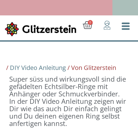
Zum
Inhalt
springen
Ab 50 Euro: Gratis-Versand (D)
Warenkorb
0
/
DIY Video Anleitung
/ Von
Glitzerstein
Super süss und wirkungsvoll sind die
gefädelten Echtsilber-Ringe mit
Anhänger oder Schmuckverbinder.
In der DIY Video Anleitung zeigen wir
Dir wie das auch Dir einfach gelingt
und Du deinen eigenen Ring selbst
anfertigen kannst.