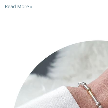
Read More »
Morse-
Code
Armband:
DIY-
Video-
Anleitung
und
Tipps