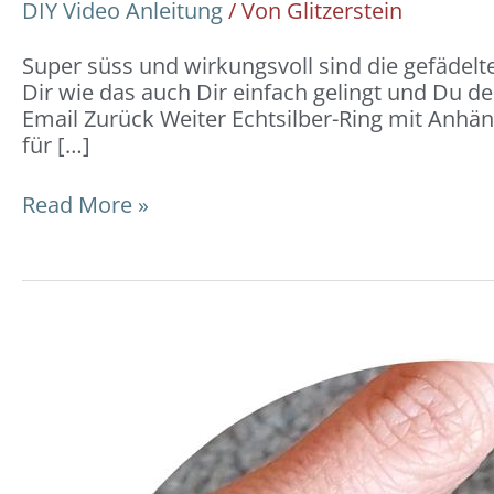
DIY Video Anleitung
/ Von
Glitzerstein
Super süss und wirkungsvoll sind die gefädelt
Dir wie das auch Dir einfach gelingt und Du de
Email Zurück Weiter Echtsilber-Ring mit Anhä
für […]
Read More »
Ring
geflochten:
DIY-
Video-
Anleitung
und