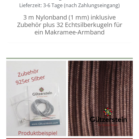
Lieferzeit: 3-6 Tage (nach Zahlungseingang)
3 m Nylonband (1 mm) inklusive
Zubehör plus 32 Echtsilberkugeln für
ein Makramee-Armband
Dieses
Preisspanne:
3,00 €
Produkt
bis
weist
3,40 €
mehrere
Varianten
auf.
Die
Optionen
können
auf
der