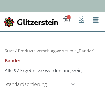
Zum
Inhalt
springen
Ab 50 Euro: Gratis-Versand (D)
Warenkorb
0
Start
/ Produkte verschlagwortet mit „Bänder“
Bänder
Alle 97 Ergebnisse werden angezeigt