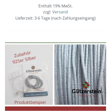
Enthält 19% MwSt.
zzgl.
Versand
Lieferzeit: 3-6 Tage (nach Zahlungseingang)
Dieses
Preisspanne:
3,00 €
Produkt
bis
weist
3,40 €
mehrere
Varianten
auf.
Die
Optionen
können
auf
der
Produktseit