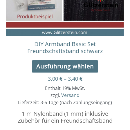
können
auf
der
Produktseit
gewählt
werden
DIY Armband Basic Set
Freundschaftsband schwarz
Ausführung wählen
3,00
€
–
3,40
€
Enthält 19% MwSt.
zzgl.
Versand
Lieferzeit: 3-6 Tage (nach Zahlungseingang)
1 m Nylonband (1 mm) inklusive
Zubehör für ein Freundschaftsband