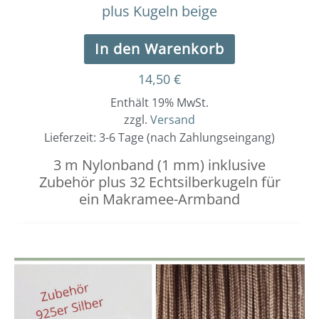
plus Kugeln beige
In den Warenkorb
14,50
€
Enthält 19% MwSt.
zzgl.
Versand
Lieferzeit: 3-6 Tage (nach Zahlungseingang)
3 m Nylonband (1 mm) inklusive
Zubehör plus 32 Echtsilberkugeln für
ein Makramee-Armband
Dieses
Preisspanne:
3,00 €
Produkt
bis
weist
3,40 €
mehrere