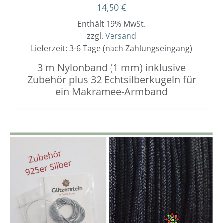
14,50
€
Enthält 19% MwSt.
zzgl.
Versand
Lieferzeit: 3-6 Tage (nach Zahlungseingang)
3 m Nylonband (1 mm) inklusive
Zubehör plus 32 Echtsilberkugeln für
ein Makramee-Armband
Dieses
Preisspanne:
3,00 €
Produkt
bis
weist
3,40 €
mehrere
Varianten
auf.
Die
Optionen