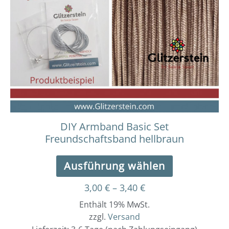
Varianten
auf.
Die
Optionen
können
auf
der
Produktseit
gewählt
werden
DIY Armband Basic Set
Freundschaftsband hellbraun
Ausführung wählen
3,00
€
–
3,40
€
Enthält 19% MwSt.
zzgl.
Versand