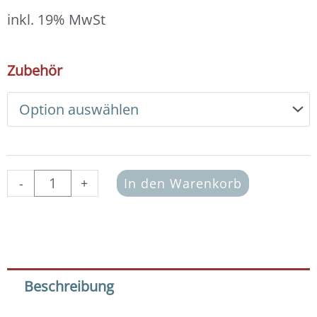
3,00 €
bis
inkl. 19% MwSt
3,40 €
DIY
Zubehör
Armband
Basic
Set
Freundschaftsband
dunkel-
türkis
Menge
-
+
In den Warenkorb
Beschreibung