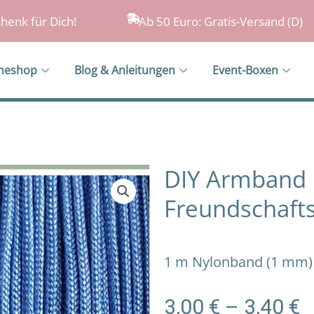
henk für Dich!
Ab 50 Euro: Gratis-Versand (D)
ineshop
Blog & Anleitungen
Event-Boxen
DIY Armband 
Freundschaft
1 m Nylonband (1 mm) 
P
3,00
€
–
3,40
€