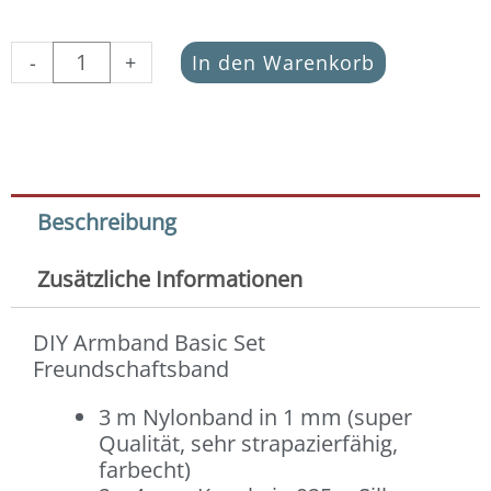
DIY
-
+
In den Warenkorb
Armband
Basic
Set
Makramee
mintgrau
Menge
Beschreibung
Zusätzliche Informationen
DIY Armband Basic Set
Freundschaftsband
3 m Nylonband in 1 mm (super
Qualität, sehr strapazierfähig,
farbecht)