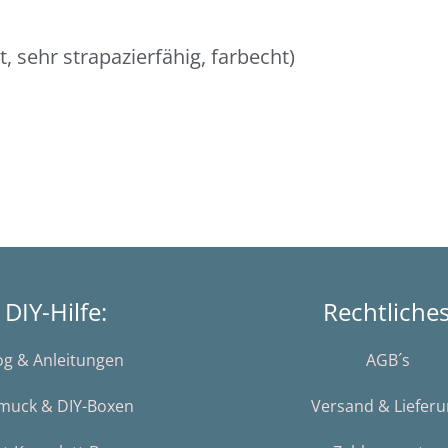
 sehr strapazierfähig, farbecht)
DIY-Hilfe:
Rechtliche
og & Anleitungen
AGB´s
muck & DIY-Boxen
Versand & Liefer