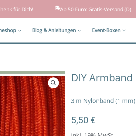
henk für Dich!
Ab 50 Euro: Gratis-Versand (D)
ineshop
Blog & Anleitungen
Event-Boxen
DIY Armband 
3 m Nylonband (1 mm)
5,50
€
inkl. 19% MwSt