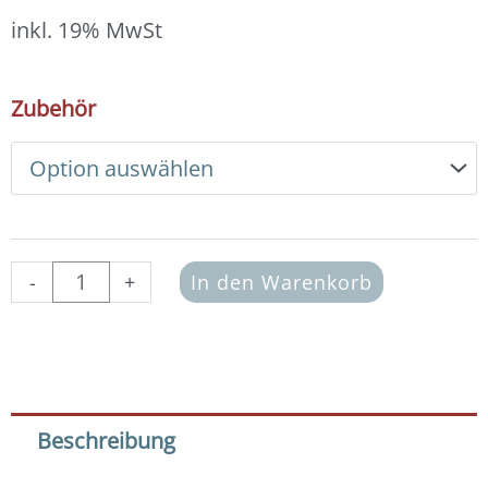
3,00 €
bis
inkl. 19% MwSt
3,40 €
DIY
Zubehör
Armband
Basic
Set
Freundschaftsband
grau-
grün
dunkel
-
+
In den Warenkorb
Menge
Beschreibung