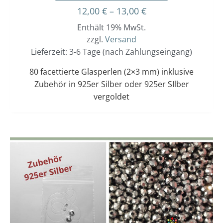
12,00
€
–
13,00
€
Enthält 19% MwSt.
zzgl.
Versand
Lieferzeit: 3-6 Tage (nach Zahlungseingang)
80 facettierte Glasperlen (2×3 mm) inklusive
Zubehör in 925er Silber oder 925er SIlber
vergoldet
Dieses
Preisspanne:
12,00 €
Produkt
bis
weist
13,00 €
mehrere
Varianten
auf.
Die