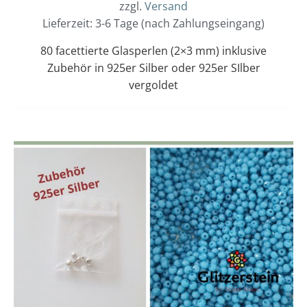
zzgl.
Versand
Lieferzeit: 3-6 Tage (nach Zahlungseingang)
80 facettierte Glasperlen (2×3 mm) inklusive
Zubehör in 925er Silber oder 925er SIlber
vergoldet
Dieses
Preisspanne:
12,00 €
Produkt
bis
weist
13,00 €
mehrere
Varianten
auf.
Die
Optionen
können
auf