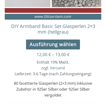
auf
der
Produktseit
gewählt
werden
DIY Armband Basic Set Glasperlen 2×3
mm (hellgrau)
Ausführung wählen
12,00
€
–
13,00
€
Enthält 19% MwSt.
zzgl.
Versand
Lieferzeit: 3-6 Tage (nach Zahlungseingang)
80 facettierte Glasperlen (2×3 mm) inklusive
Zubehör in 925er Silber oder 925er SIlber
vergoldet