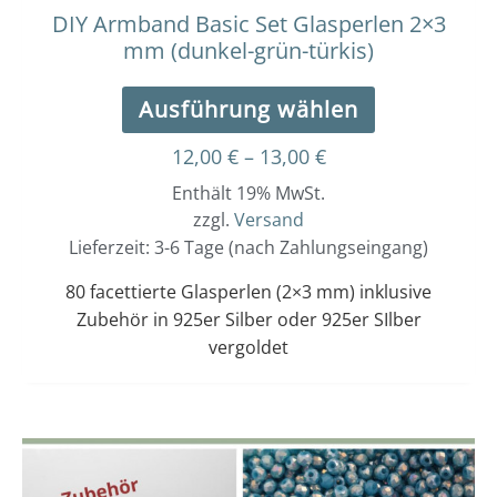
werden
DIY Armband Basic Set Glasperlen 2×3
mm (dunkel-grün-türkis)
Ausführung wählen
12,00
€
–
13,00
€
Enthält 19% MwSt.
zzgl.
Versand
Lieferzeit: 3-6 Tage (nach Zahlungseingang)
80 facettierte Glasperlen (2×3 mm) inklusive
Zubehör in 925er Silber oder 925er SIlber
vergoldet
Dieses
Preisspanne:
12,00 €
Produkt