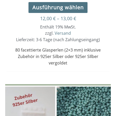
Ausführung wählen
12,00
€
–
13,00
€
Enthält 19% MwSt.
zzgl.
Versand
Lieferzeit: 3-6 Tage (nach Zahlungseingang)
80 facettierte Glasperlen (2×3 mm) inklusive
Zubehör in 925er Silber oder 925er SIlber
vergoldet
Dieses
Preisspanne:
12,00 €
Produkt
bis
weist
13,00 €
mehrere
Varianten