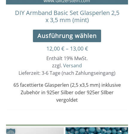
gewählt
werden
DIY Armband Basic Set Glasperlen 2,5
x 3,5 mm (mint)
Ausführung wählen
12,00
€
–
13,00
€
Enthält 19% MwSt.
zzgl.
Versand
Lieferzeit: 3-6 Tage (nach Zahlungseingang)
65 facettierte Glasperlen (2,5 x3,5 mm) inklusive
Zubehör in 925er Silber oder 925er SIlber
vergoldet
Dieses
Preisspanne: