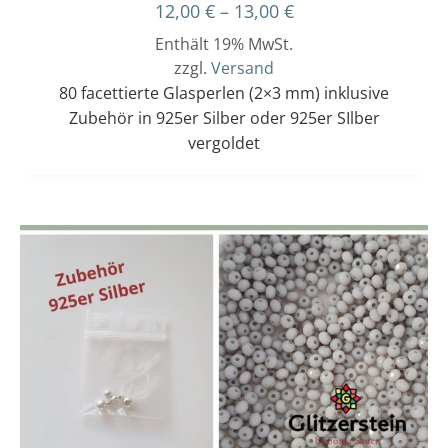
12,00
€
–
13,00
€
Enthält 19% MwSt.
zzgl.
Versand
80 facettierte Glasperlen (2×3 mm) inklusive
Zubehör in 925er Silber oder 925er SIlber
vergoldet
Dieses
Preisspanne:
12,00 €
Produkt
bis
weist
13,00 €
mehrere
Varianten
auf.
Die
Optionen
können