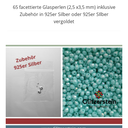
65 facettierte Glasperlen (2,5 x3,5 mm) inklusive
Zubehör in 925er Silber oder 925er SIlber
vergoldet
Dieses
Preisspanne:
12,00 €
Produkt
bis
weist
13,00 €
mehrere
Varianten
auf.
Die
Optionen
können
auf
der
Produktseit