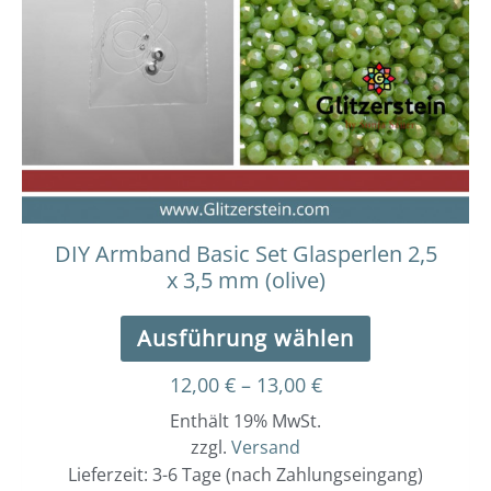
Varianten
auf.
Die
Optionen
können
auf
der
Produktseit
gewählt
werden
DIY Armband Basic Set Glasperlen 2,5
x 3,5 mm (olive)
Ausführung wählen
12,00
€
–
13,00
€
Enthält 19% MwSt.
zzgl.
Versand
Lieferzeit: 3-6 Tage (nach Zahlungseingang)