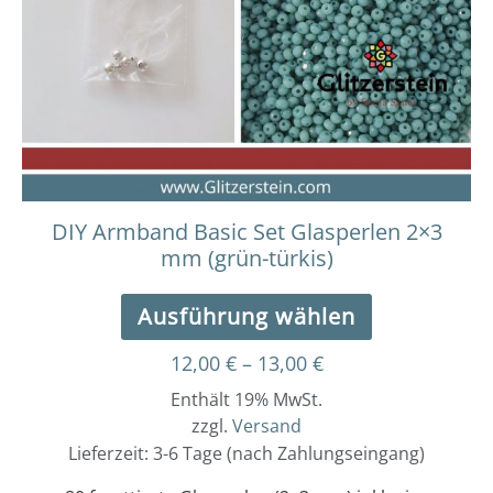
auf.
Die
Optionen
können
auf
der
Produktseit
gewählt
werden
DIY Armband Basic Set Glasperlen 2×3
mm (grün-türkis)
Ausführung wählen
12,00
€
–
13,00
€
Enthält 19% MwSt.
zzgl.
Versand
Lieferzeit: 3-6 Tage (nach Zahlungseingang)