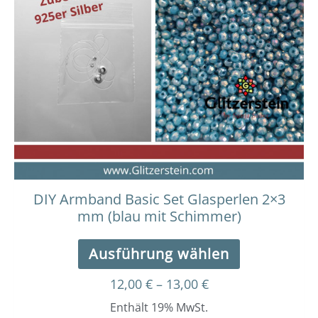
bis
weist
13,00 €
mehrere
Varianten
auf.
Die
Optionen
können
auf
der
Produktseit
gewählt
werden
DIY Armband Basic Set Glasperlen 2×3
mm (blau mit Schimmer)
Ausführung wählen
12,00
€
–
13,00
€
Enthält 19% MwSt.