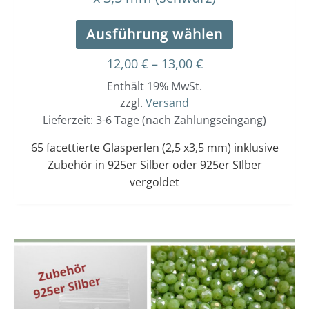
Ausführung wählen
12,00
€
–
13,00
€
Enthält 19% MwSt.
zzgl.
Versand
Lieferzeit: 3-6 Tage (nach Zahlungseingang)
65 facettierte Glasperlen (2,5 x3,5 mm) inklusive
Zubehör in 925er Silber oder 925er SIlber
vergoldet
Dieses
Preisspanne:
12,00 €
Produkt
bis
weist
13,00 €
mehrere