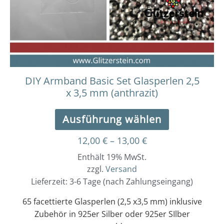
Optionen
können
auf
der
Produktseit
gewählt
werden
DIY Armband Basic Set Glasperlen 2,5
x 3,5 mm (anthrazit)
Ausführung wählen
12,00
€
–
13,00
€
Enthält 19% MwSt.
zzgl.
Versand
Lieferzeit: 3-6 Tage (nach Zahlungseingang)
65 facettierte Glasperlen (2,5 x3,5 mm) inklusive
Zubehör in 925er Silber oder 925er SIlber