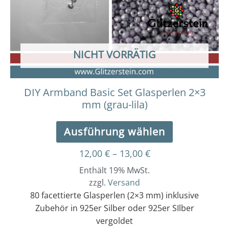
Die
Optionen
können
auf
der
NICHT VORRÄTIG
Produktseit
gewählt
werden
DIY Armband Basic Set Glasperlen 2×3
mm (grau-lila)
Ausführung wählen
12,00
€
–
13,00
€
Enthält 19% MwSt.
zzgl.
Versand
80 facettierte Glasperlen (2×3 mm) inklusive
Zubehör in 925er Silber oder 925er SIlber
vergoldet