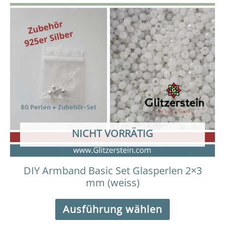
Dieses
Preisspanne:
12,00 €
Produkt
bis
weist
13,00 €
mehrere
Varianten
auf.
Die
Optionen
können
auf
der
NICHT VORRÄTIG
Produktseit
gewählt
werden
DIY Armband Basic Set Glasperlen 2×3
mm (weiss)
Ausführung wählen