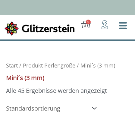
Zum
Inhalt
springen
Ab 50 Euro: Gratis-Versand (D)
Warenkorb
0
Start
/ Produkt Perlengröße / Mini´s (3 mm)
Mini´s (3 mm)
Alle 45 Ergebnisse werden angezeigt