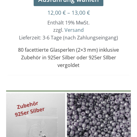
12,00
€
–
13,00
€
Enthält 19% MwSt.
zzgl.
Versand
Lieferzeit: 3-6 Tage (nach Zahlungseingang)
80 facettierte Glasperlen (2×3 mm) inklusive
Zubehör in 925er Silber oder 925er SIlber
vergoldet
Dieses
Preisspanne:
12,00 €
Produkt
bis
weist
13,00 €
mehrere
Varianten
auf.