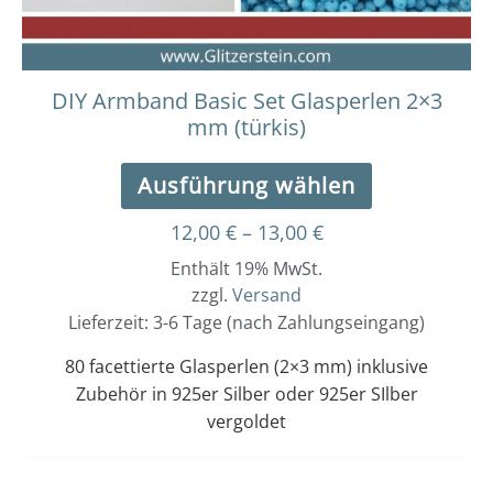
der
Produktseit
gewählt
werden
DIY Armband Basic Set Glasperlen 2×3
mm (türkis)
Ausführung wählen
12,00
€
–
13,00
€
Enthält 19% MwSt.
zzgl.
Versand
Lieferzeit: 3-6 Tage (nach Zahlungseingang)
80 facettierte Glasperlen (2×3 mm) inklusive
Zubehör in 925er Silber oder 925er SIlber
vergoldet