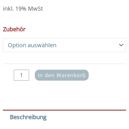
12,00 €
bis
inkl. 19% MwSt
13,00 €
DIY
Zubehör
Armband
Basic
Set
Glasperlen
2x3
mm
(grau-
In den Warenkorb
lila)
Menge
Beschreibung