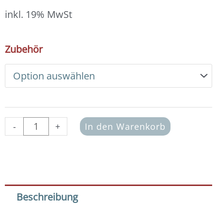
12,00 €
bis
inkl. 19% MwSt
13,00 €
DIY
Zubehör
Armband
Basic
Set
Glasperlen
2x3
mm
(cherry-
-
+
In den Warenkorb
red)
Menge
Beschreibung