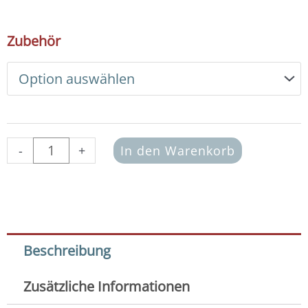
16,00 €
DIY
Zubehör
Armband
Basic
Set
Swarovski
3
mm
(olivine)
-
+
In den Warenkorb
Menge
Beschreibung
Zusätzliche Informationen