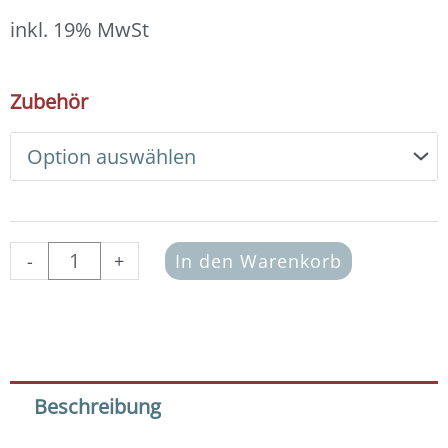
15,00 €
bis
inkl. 19% MwSt
16,00 €
DIY
Zubehör
Armband
Basic
Set
Swarovski
3
mm
(white
-
+
In den Warenkorb
opal)
Menge
Beschreibung