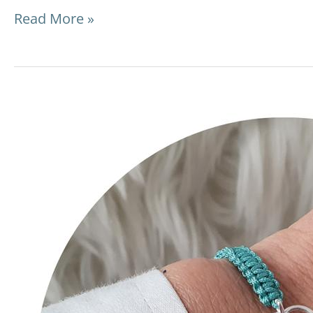
Read More »
Makramée
Armband
mit
Schmuckverbinder:
DIY-
Video-
Anleitung
und
Tipps