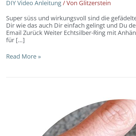
DIY Video Anleitung
/ Von
Glitzerstein
Super süss und wirkungsvoll sind die gefädelt
Dir wie das auch Dir einfach gelingt und Du de
Email Zurück Weiter Echtsilber-Ring mit Anhä
für […]
Read More »
Ring
geflochten:
DIY-
Video-
Anleitung
und