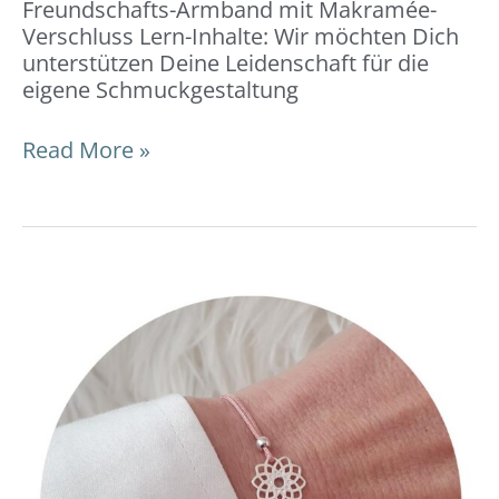
Freundschafts-Armband mit Makramée-
Verschluss Lern-Inhalte: Wir möchten Dich
unterstützen Deine Leidenschaft für die
eigene Schmuckgestaltung
Read More »
Freundschafts-
Armband
mit
einem
Kugel-
Verschluss:
DIY-
Video-