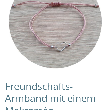
Verschluss:
DIY-
Video-
Anleitung
und
Tipps
Freundschafts-
Armband mit einem