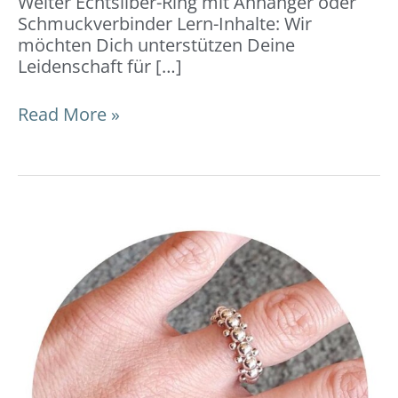
Weiter Echtsilber-Ring mit Anhänger oder
Schmuckverbinder Lern-Inhalte: Wir
möchten Dich unterstützen Deine
Leidenschaft für […]
Read More »
Ring
geflochten:
DIY-
Video-
Anleitung
und
Tipps