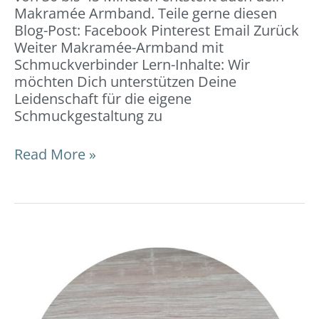
Makramée Armband. Teile gerne diesen
Blog-Post: Facebook Pinterest Email Zurück
Weiter Makramée-Armband mit
Schmuckverbinder Lern-Inhalte: Wir
möchten Dich unterstützen Deine
Leidenschaft für die eigene
Schmuckgestaltung zu
Read More »
Freundschafts-
Armband
mit
einem
Makramée