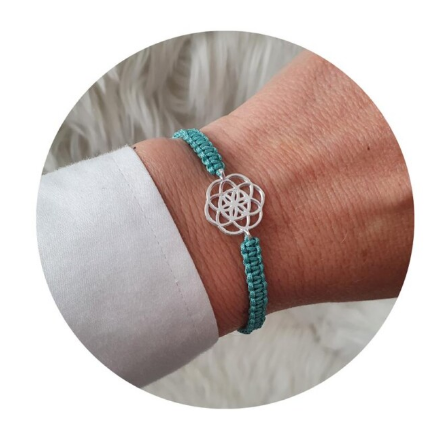
Makramée
Armband
mit
Schmuckverbinder:
DIY-
Video-
Anleitung
und
Tipps