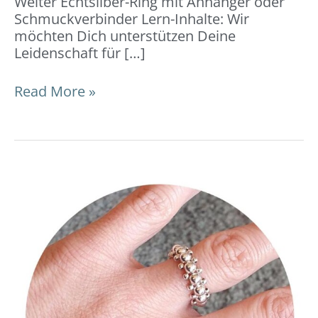
Weiter Echtsilber-Ring mit Anhänger oder
Schmuckverbinder Lern-Inhalte: Wir
möchten Dich unterstützen Deine
Leidenschaft für […]
Read More »
Ring
geflochten:
DIY-
Video-
Anleitung
und
Tipps