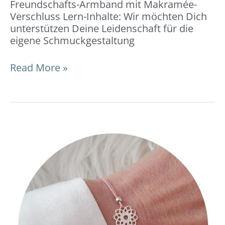
Freundschafts-Armband mit Makramée-
Verschluss Lern-Inhalte: Wir möchten Dich
unterstützen Deine Leidenschaft für die
eigene Schmuckgestaltung
Read More »
Freundschafts-
Armband
mit
einem
Kugel-
Verschluss:
DIY-
Video-