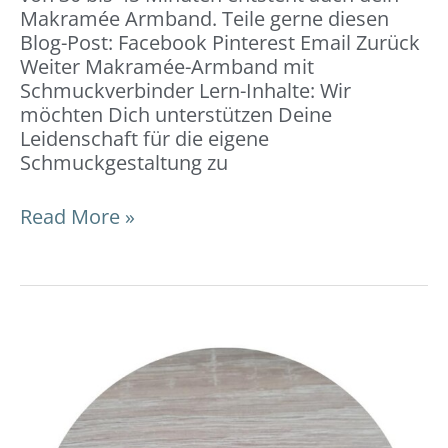
Makramée Armband. Teile gerne diesen
Blog-Post: Facebook Pinterest Email Zurück
Weiter Makramée-Armband mit
Schmuckverbinder Lern-Inhalte: Wir
möchten Dich unterstützen Deine
Leidenschaft für die eigene
Schmuckgestaltung zu
Read More »
Freundschafts-
Armband
mit
einem
Makramée