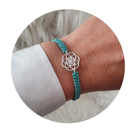
Makramée
Armband
mit
Schmuckverbinder:
DIY-
Video-
Anleitung
und
Tipps