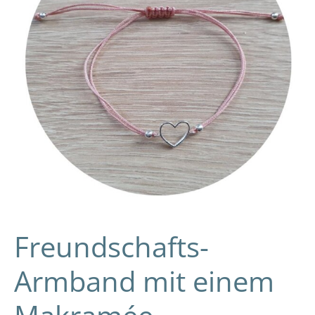
Verschluss:
DIY-
Video-
Anleitung
und
Tipps
Freundschafts-
Armband mit einem