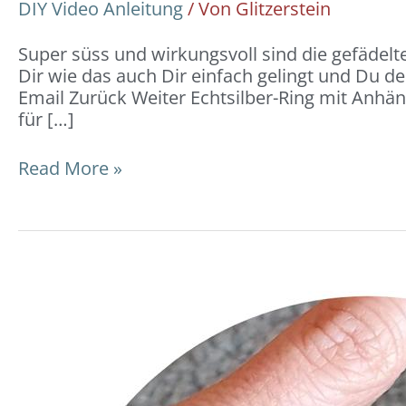
DIY Video Anleitung
/ Von
Glitzerstein
Super süss und wirkungsvoll sind die gefädelt
Dir wie das auch Dir einfach gelingt und Du de
Email Zurück Weiter Echtsilber-Ring mit Anhä
für […]
Read More »
Ring
geflochten:
DIY-
Video-
Anleitung
und