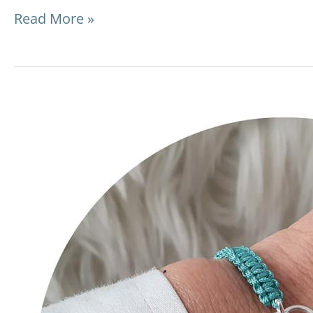
Read More »
Makramée
Armband
mit
Schmuckverbinder:
DIY-
Video-
Anleitung
und
Tipps