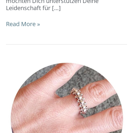
möchten Dich unterstützen Deine
Leidenschaft für […]
Read More »
Ring
geflochten:
DIY-
Video-
Anleitung
und
Tipps