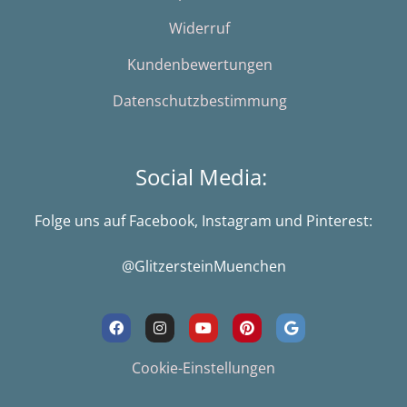
Widerruf
Kundenbewertungen
Datenschutzbestimmung
Social Media:
Folge uns auf Facebook, Instagram und Pinterest:
@GlitzersteinMuenchen
F
I
Y
P
G
a
n
o
i
o
c
s
u
n
o
e
t
t
t
g
Cookie-Einstellungen
b
a
u
e
l
o
g
b
r
e
o
r
e
e