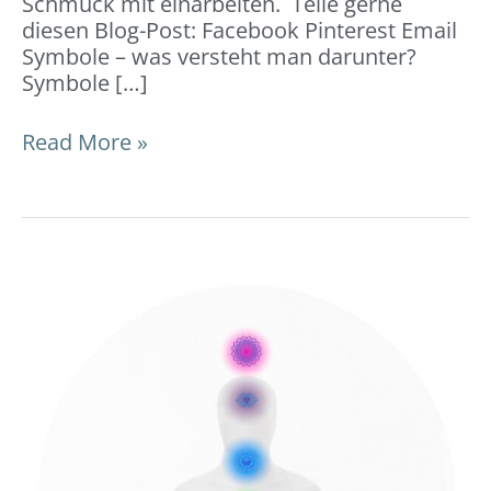
Schmuck mit einarbeiten. Teile gerne
diesen Blog-Post: Facebook Pinterest Email
Symbole – was versteht man darunter?
Symbole […]
Read More »
Chakren
–
7
Energiezentren:
Bedeutung
&
Chakra-
Schmuck