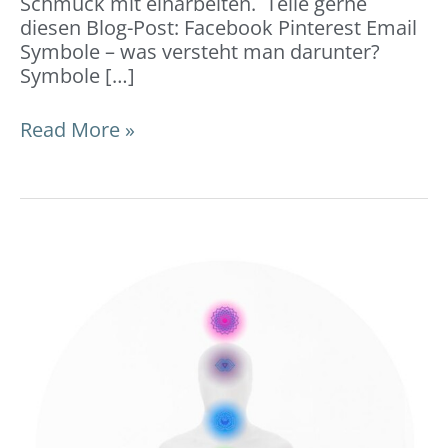
Schmuck mit einarbeiten. Teile gerne
diesen Blog-Post: Facebook Pinterest Email
Symbole – was versteht man darunter?
Symbole […]
Read More »
Chakren
–
7
Energiezentren:
Bedeutung
&
Chakra-
Schmuck