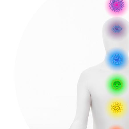
&
Chakra-
Schmuck