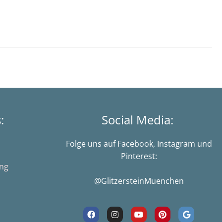
s:
Social Media:
Folge uns auf Facebook, Instagram und
Pinterest:
ung
@GlitzersteinMuenchen
F
I
Y
P
G
a
n
o
i
o