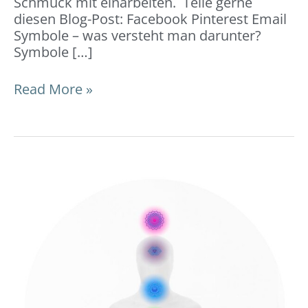
Schmuck mit einarbeiten. Teile gerne
diesen Blog-Post: Facebook Pinterest Email
Symbole – was versteht man darunter?
Symbole […]
Read More »
Chakren
–
7
Energiezentren:
Bedeutung
&
Chakra-
Schmuck